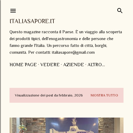
Passa ai contenuti principali
ITALIASAPORE.IT
Questo magazine racconta il Paese. È un viaggio alla scoperta
dei prodotti tipici, dell'enogastronomia e delle persone che
fanno grande l'Italia. Un percorso fatto di città, borghi,
comunità. Per contatti: italiasapore@gmail.com
HOME PAGE
VEDERE
AZIENDE
ALTRO…
Visualizzazione dei post da febbraio, 2026
MOSTRA TUTTO
P
o
s
t