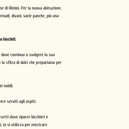
e di Rimini. Per la nuova abitazione,
rmadi, divani, varie panche, più una
a lasciati
.
a, dove continua a svolgere la sua
la sfilza di dolci che prepariamo per
i nobili.
re serviti agli ospiti.
etti dove riporre bicchieri e
i, la si utilizza per mostrare