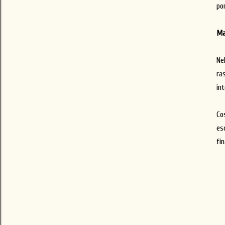
por
Ma
Ne
ra
in
Cos
es
fi