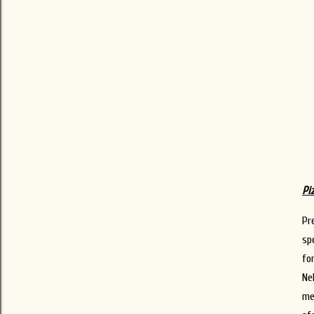
Pi
Pr
spe
fo
Ne
me