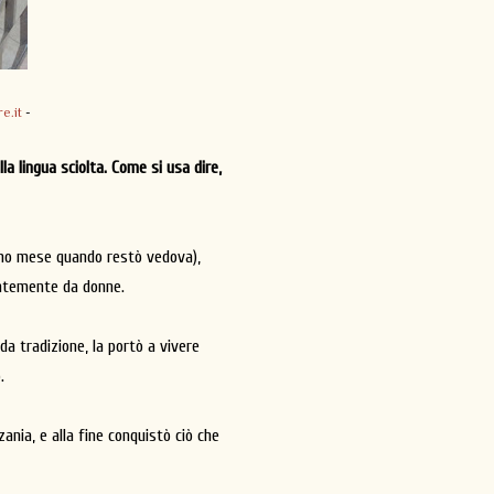
re.it
-
a lingua sciolta. Come si usa dire,
timo mese quando restò vedova),
entemente da donne.
da tradizione, la portò a vivere
o.
zania, e alla fine conquistò ciò che