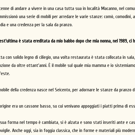
tenne di andare a vivere in una casa tutta sua in località Macanno, nel comun
mmissionò una serie di mobili per arredare le varie stanze: comò, comodini, a
dia e una credenza per la sala da pranzo.
est'ultima è stata ereditata da mio babbo dopo che mia nonna, nel 1989, ci h
tta con solido legno di ciliegio, una volta restaurata è stata collocata in sal
nzione da oltre ottant'anni. È il mobile sul quale mia mamma e io sistemiamo 
feste.
 mobile della credenza nasce nel Seicento, per adornare le stanze da pranzo de
origine era un cassone basso, su cui venivano appoggiati i piatti prima di esse
 sua forma nel tempo è cambiata, si è alzata e sono stati inseriti ante e cass
viglie. Anche oggi, sia in foggia classica, che in forme e materiali più modern