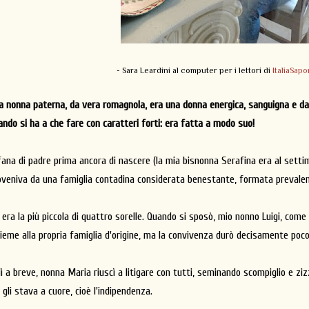
- Sara Leardini al computer per i lettori di
ItaliaSapo
a nonna paterna, da vera romagnola, era una donna energica, sanguigna e dall
ando si ha a che fare con caratteri forti: era fatta a modo suo!
fana di padre prima ancora di nascere (la mia bisnonna Serafina era al set
oveniva da una famiglia contadina considerata benestante, formata preval
 era la più piccola di quattro sorelle. Quando si sposò, mio nonno Luigi, come 
sieme alla propria famiglia d'origine, ma la convivenza durò decisamente poc
lì a breve, nonna Maria riuscì a litigare con tutti, seminando scompiglio e ziz
 gli stava a cuore, cioè l'indipendenza.