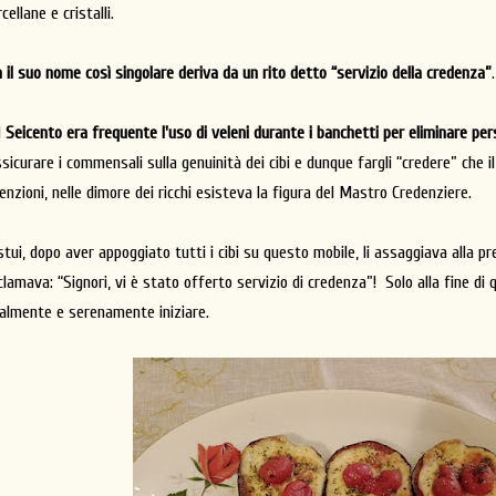
cellane e cristalli.
 il suo nome così singolare deriva da un rito detto “servizio della credenza”
.
l
Seicento era frequente l'uso di veleni durante i banchetti per eliminare pe
ssicurare i commensali sulla genuinità dei cibi e dunque fargli “credere” che 
tenzioni, nelle dimore dei ricchi esisteva la figura del Mastro Credenziere.
tui, dopo aver appoggiato tutti i cibi su questo mobile, li assaggiava alla pre
clamava: “Signori, vi è stato offerto servizio di credenza”!
Solo alla fine di
nalmente e serenamente iniziare.