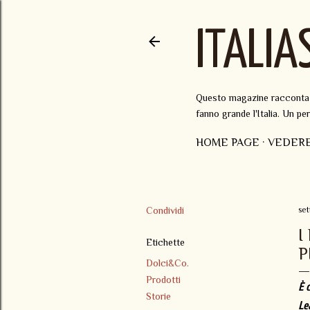
ITALIA
Questo magazine racconta il
fanno grande l'Italia. Un p
HOME PAGE
VEDER
Condividi
se
I
Etichette
P
Dolci&Co.
Prodotti
È 
Storie
Le