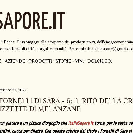
Passa ai contenuti principali
SAPORE.IT
 Paese. È un viaggio alla scoperta dei prodotti tipici, dell'enogastronomia
ercorso fatto di città, borghi, comunità. Per contatti: italiasapore@gmail.c
E
AZIENDE
PRODOTTI
STORIE
VINI
DOLCI&CO.
ttembre 29, 2022
 FORNELLI DI SARA - 6: IL RITO DELLA 
IZZETTE DI MELANZANE
con piacere e un pizzico d'orgoglio che
ItaliaSapore.it
torna, per la sesta vo
ardini, cuoca per diletto. Con questa rubrica dal titolo I Fornelli di Sara si