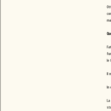
Ot
co
ma
Qu
Fa
fu
le 
Il
In 
La
sto