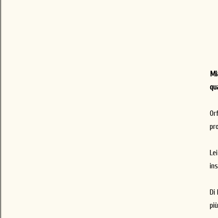
Mi
qu
Or
pr
Lei
in
Di 
più