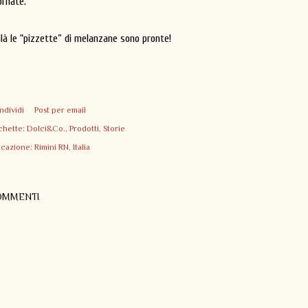
ornate.
ilà le “pizzette” di melanzane sono pronte!
ndividi
Post per email
chette:
Dolci&Co.
Prodotti
Storie
icazione:
Rimini RN, Italia
OMMENTI