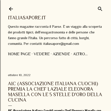
Passa ai contenuti principali
ITALIASAPORE.IT
Questo magazine racconta il Paese. È un viaggio alla scoperta
dei prodotti tipici, dell'enogastronomia e delle persone che
fanno grande l'Italia. Un percorso fatto di città, borghi,
comunità. Per contatti: italiasapore@gmail.com
HOME PAGE
VEDERE
AZIENDE
ALTRO…
ottobre 10, 2022
AIC (ASSOCIAZIONE ITALIANA CUOCHI)
PREMIA LA CHEF LAZIALE ELEONORA
MASELLA CON LE 5 STELLE D'ORO DELLA
CUCINA
AIC (Associazione Italiana Cuochi) premia Chef Eleonora Masella con