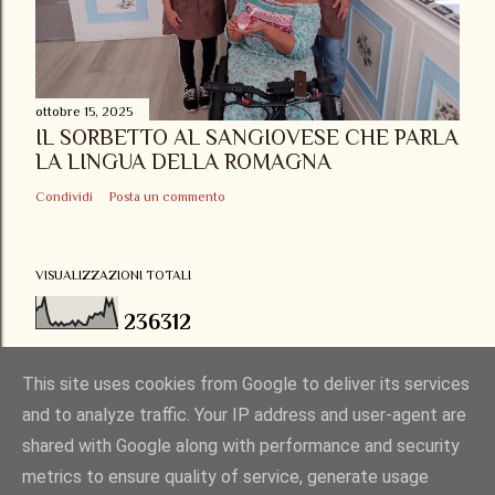
ottobre 15, 2025
IL SORBETTO AL SANGIOVESE CHE PARLA
LA LINGUA DELLA ROMAGNA
Condividi
Posta un commento
VISUALIZZAZIONI TOTALI
2
3
6
3
1
2
This site uses cookies from Google to deliver its services
and to analyze traffic. Your IP address and user-agent are
shared with Google along with performance and security
Powered by Blogger
metrics to ensure quality of service, generate usage