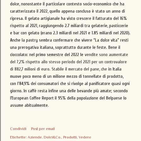
dolce, nonostante il particolare contesto socio-economico che ha
caratterizzato il 2022, quello appena concluso è stato un anno di
ripresa. Il gelato artigianale ha visto crescere il fatturato del 16%
rispetto al 2021, raggiungendo 2.7 miliardi tra gelaterie, pasticcerie
e bar con gelato (erano 2.3 miliardi nel 2021 e 1.85 miliardi nel 2020).
Anche la pastry sembra confermare che vivere “La dolce vita” resti
una prerogativa italiana, soprattutto durante le feste
.
Bene il
cioccolato: nel primo semestre del 2022 le
vendite sono aumentate
del 7,2% rispetto allo stesso periodo del 2021 per un controvalore
di 882,7 milioni di euro. Stabile il mercato del pane, che
in Italia
muove poco meno di un milione mezzo di tonnellate di prodotto
,
con
l'84,9% dei consumatori che si
rivolge al panificatore quasi ogni
giorno. In caffè resta infine una delle bevande più amate; secondo
l’European Coffee Report
il
95%
della popolazione
del Belpaese
lo
assume abitualmente
.
Condividi
Post per email
Etichette:
Aziende
Dolci&Co.
Prodotti
Vedere