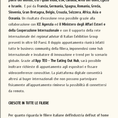
paesi del mondo, tra i quali India, USA, Canada, Area del Golfo, Egitto
e Israele.
E poi da
Francia, Germania, Spagna, Romania, Grecia,
Slovenia, Gran Bretagna, Belgio, Croazia, Svizzera
,
Africa
,
Asia e
Oceania
. Un risultato d’eccezione reso possibile grazie alla
collaborazione con
ICE Agenzia
ed
il Ministero degli Affari Esteri e
della Cooperazione Internazionale
e con il supporto della rete
internazionale dei
regional
advisor
di Italian Exhibition Group
presenti in oltre 60 Paesi. Il doppio appuntamento riunirà infatti
tutte le business community della filiera, imponendosi come hub
internazionale e incubatore di innovazione e trend per lo scenario
globale. Grazie all’
App
TEO - The Eating Out Hub
, sarà possibile
inoltrare richieste di appuntamento agli espositori e fissare
videoconferenze conoscitive
. L
a piattaforma digitale consentirà
altresì ai buyer internazionali che non possono partecipare
fisicamente all’appuntamento riminese la possibilità di connettersi
da remoto.
CRESCITE IN TUTTE LE FILIERE
Per quanto riguarda le filiere italiane dell’industria dell’out of home