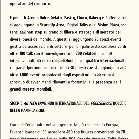
operatori del comparto.
E poi le
6 Arene:
Dolce
,
Gelato
,
Pastry
,
Choco
,
Bakery
e
Coffee
, a cui
si aggiungono la
Start-Up Area
,
Digital Talks
e la
Vision Plaza
, con
tanti
talk
non stop su trend di filiera e strategie di mercato dei
diversi paesi del mondo. A questi si aggiungono 20 spazi eventi
gestiti da associazioni di settore, per un palinsesto complessivo di
oltre
100 talk
con il coinvolgimento di
200 relatori
di cui 50
internazionali, più di
20 competizioni
(di cui
quattro internazionali
a
cui parteciperanno concorrenti da 30 paesi) che si aggiungono agli
oltre
1.000 eventi organizzati dagli espositori
. Un alternarsi
continuo di avvenimenti rilevanti e formativi, alla presenza dei
i
grandi maestri mondiali.
SIGEP E
AB TECH EXPO
, HUB INTERNAZIONALE DEL
FOODSERVICE
DOLCE E
DELLA PANIFICAZIONE
Con un’offerta unica nel suo genere, la più completa in Europa,
l’evento leader di IEG accoglierà
450 top buyers provenienti da
78