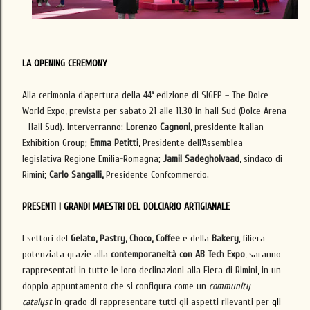
LA OPENING CEREMONY
Alla cerimonia d’apertura della 44ª edizione di SIGEP – The Dolce
World Expo, prevista per sabato 21 alle 11.30 in hall Sud (Dolce Arena
- Hall Sud). Interverranno:
Lorenzo Cagnoni
, presidente Italian
Exhibition Group;
Emma Petitti,
Presidente dell’Assemblea
legislativa
Regione Emilia-Romagna;
Jamil Sadegholvaad
, sindaco di
Rimini;
Carlo Sangalli,
Presidente Confcommercio.
PRESENTI I GRANDI MAESTRI DEL DOLCIARIO ARTIGIANALE
I settori del
Gelato, Pastry, Choco, Coffee
e della
Bakery
,
filiera
potenziata grazie alla
contemporaneità con AB Tech Expo
,
saranno
rappresentati in tutte le loro declinazioni alla Fiera di Rimini, in un
doppio appuntamento che si configura come un
community
catalyst
in grado di rappresentare tutti gli aspetti rilevanti per
gli