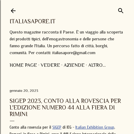
Passa ai contenuti principali
ITALIASAPORE.IT
Questo magazine racconta il Paese. È un viaggio alla scoperta
dei prodotti tipici, dell'enogastronomia e delle persone che
fanno grande l'Italia. Un percorso fatto di città, borghi,
comunità. Per contatti: italiasapore@gmail.com
HOME PAGE
VEDERE
AZIENDE
ALTRO…
gennaio 20, 2023
SIGEP 2023, CONTO ALLA ROVESCIA PER
L'EDIZIONE NUMERO 44 ALLA FIERA DI
RIMINI
Conto alla rovescia per il
SIGEP
di IEG -
Italian Exhibition Group
.