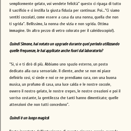
semplicemente gelato, voi vendete felicità” questo ci ripaga di tutto
il sacrificio e ci instilla la giusta fiducia per continuar. Poi...“Ci siamo
sentiti coccolati, come essere a casa da una nonna, quella che non
ti sgrida”. Bellissimo, la nonna che vizia e non sgrida. Ottima
immagine. Un altro pezzo di vetro colorato per il caleidoscopio!).
Quindi Simone, hai notato un upgrade durante quel periodo utilizzando
quelle frequenze, le hai applicate anche fuori dal laboratorio?
“Sì, sì e ti dirò di più. Abbiamo uno spazio esterno, un posto
dedicato alla cura sensoriale. Il cliente, anche se non mi piace
definirlo così, si siede e noi ce ne prendiamo cura, con una buona
musica, un profumo di casa, una luce calda e le nostre coccole,
ovvero il nostro gelato, le nostre crepes, le nostre creazioni e poi il
sorriso costante, la gentilezza che tanti hanno dimenticato; quelle
attenzioni che non tutti concedono".
Quindi è un luogo magico
!