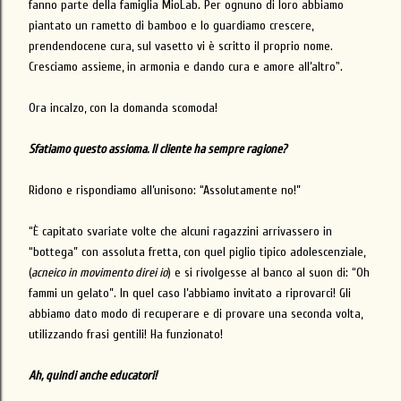
fanno parte della famiglia MioLab. Per ognuno di loro abbiamo
piantato un rametto di bamboo e lo guardiamo crescere,
prendendocene cura, sul vasetto vi è scritto il proprio nome.
Cresciamo assieme, in armonia e dando cura e amore all’altro".
Ora incalzo, con la domanda scomoda!
Sfatiamo questo assioma. Il cliente ha sempre ragione?
Ridono e rispondiamo all’unisono: “Assolutamente no!”
“È capitato svariate volte che alcuni ragazzini arrivassero in
“bottega” con assoluta fretta, con quel piglio tipico adolescenziale,
(
acneico in movimento direi io
) e si rivolgesse al banco al suon di: “Oh
fammi un gelato”. In quel caso l’abbiamo invitato a riprovarci! Gli
abbiamo dato modo di recuperare e di provare una seconda volta,
utilizzando frasi gentili! Ha funzionato!
Ah, quindi anche educatori!