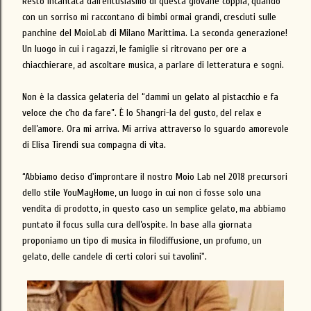
Resto incantata dall’entusiasmo di questa giovane coppia, quando
con un sorriso mi raccontano di bimbi ormai grandi, cresciuti sulle
panchine del MoioLab di Milano Marittima. La seconda generazione!
Un luogo in cui i ragazzi, le famiglie si ritrovano per ore a
chiacchierare, ad ascoltare musica, a parlare di letteratura e sogni.
Non è la classica gelateria del “dammi un gelato al pistacchio e fa
veloce che c’ho da fare”. È lo Shangri-la del gusto, del relax e
dell’amore. Ora mi arriva. Mi arriva attraverso lo sguardo amorevole
di Elisa Tirendi sua compagna di vita.
“Abbiamo deciso d'improntare il nostro Moio Lab nel 2018 precursori
dello stile YouMayHome, un luogo in cui non ci fosse solo una
vendita di prodotto, in questo caso un semplice gelato, ma abbiamo
puntato il focus sulla cura dell’ospite. In base alla giornata
proponiamo un tipo di musica in filodiffusione, un profumo, un
gelato, delle candele di certi colori sui tavolini".