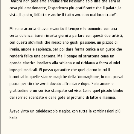
"Ancora non possiamo annunciarlo! Possiamo solo dire che sarà la
cosa più emozionante, l’esperienza più gratificante che il palato, la
vista, il gusto, l’olfatto e anche il tatto avranno mai incontrato!".
Mi sono accorta di aver esaurito il tempo e lo comunico con una
certa dolenza. Sarei rimasta giorni a parlare con questi due artisti,
con questi alchimisti che mescolano gusti, passione, un pizzico di
ironia, amore e sapienza, per poi dare forma conica a un gusto che
renderà felice una persona. Ma il tempo mi strattona come un
grande elastico incollato alla schiena e mi richiama a forza ai miei
impegni medicali. Vi posso garantire che quel giorno in cui li
incontrai in quelle stanze magiche della YoumayHome, io non provai
paura per ciò che avrei dovuto affrontare dopo. Solo amore e
gratitudine e un sorriso stampato sul viso. Come quel piccolo bimbo
dal sorriso sdentato e dalle gote al profumo di latte e mamma.
Avevo vinto un caleidoscopio magico, con tutte le combinazioni più
belle.