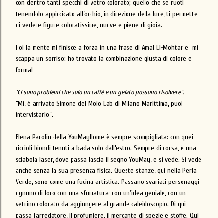
con dentro tanti specchi di vetro colorato; quello che se ruoti
tenendolo appiccicato all’occhio, in direzione della luce, ti permette
di vedere figure coloratissime, nuove e piene di gioia.
Poi la mente mi finisce a forza in una frase di Amal El-Mohtar e mi
scappa un sorriso: ho trovato la combinazione giusta di colore e
forma!
“Ci sono problemi che solo un caffè e un gelato possono risolvere".
“Mi, è arrivato Simone del Moio Lab di Milano Marittima, puoi
intervistarlo”.
Elena Parolin della YouMayHome è sempre scompigliata: con quei
riccioli biondi tenuti a bada solo dall’estro. Sempre di corsa, è una
sciabola laser, dove passa lascia il segno YouMay, e si vede. Si vede
anche senza la sua presenza fisica. Queste stanze, qui nella Perla
Verde, sono come una fucina artistica. Passano svariati personaggi,
ognuno di loro con una sfumatura; con un'idea geniale, con un
vetrino colorato da aggiungere al grande caleidoscopio. Di qui
passa l’arredatore, il profumiere, il mercante di spezie e stoffe. Qui