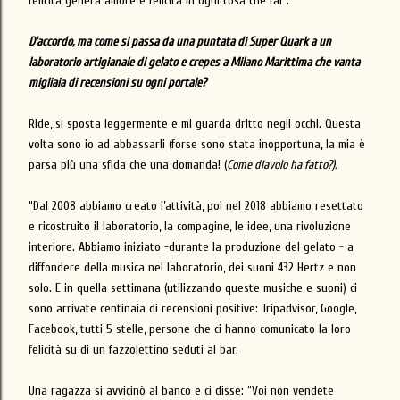
felicità genera amore e felicità in ogni cosa che fai".
D’accordo, ma come si passa da una puntata di Super Quark a un
laboratorio artigianale di gelato e crepes a Milano Marittima che vanta
migliaia di recensioni su ogni portale?
Ride, si sposta leggermente e mi guarda dritto negli occhi. Questa
volta sono io ad abbassarli (forse sono stata inopportuna, la mia è
parsa più una sfida che una domanda! (
Come diavolo ha fatto?).
“Dal 2008 abbiamo creato l’attività, poi nel 2018 abbiamo resettato
e ricostruito il laboratorio, la compagine, le idee, una rivoluzione
interiore. Abbiamo iniziato -durante la produzione del gelato - a
diffondere della musica nel laboratorio, dei suoni 432 Hertz e non
solo. E in quella settimana (utilizzando queste musiche e suoni) ci
sono arrivate centinaia di recensioni positive: Tripadvisor, Google,
Facebook, tutti 5 stelle, persone che ci hanno comunicato la loro
felicità su di un fazzolettino seduti al bar.
Una ragazza si avvicinò al banco e ci disse: “Voi non vendete