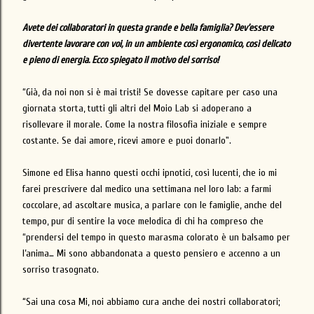
Avete dei collaboratori in questa grande e bella famiglia? Dev’essere
divertente lavorare con voi, in un ambiente così ergonomico, così delicato
e pieno di energia. Ecco spiegato il motivo del sorriso!
“Già, da noi non si è mai tristi! Se dovesse capitare per caso una
giornata storta, tutti gli altri del Moio Lab si adoperano a
risollevare il morale. Come la nostra filosofia iniziale e sempre
costante. Se dai amore, ricevi amore e puoi donarlo".
Simone ed Elisa hanno questi occhi ipnotici, così lucenti, che io mi
farei prescrivere dal medico una settimana nel loro lab: a farmi
coccolare, ad ascoltare musica, a parlare con le famiglie, anche del
tempo, pur di sentire la voce melodica di chi ha compreso che
“prendersi del tempo in questo marasma colorato è un balsamo per
l’anima… Mi sono abbandonata a questo pensiero e accenno a un
sorriso trasognato.
“Sai una cosa Mi, noi abbiamo cura anche dei nostri collaboratori;