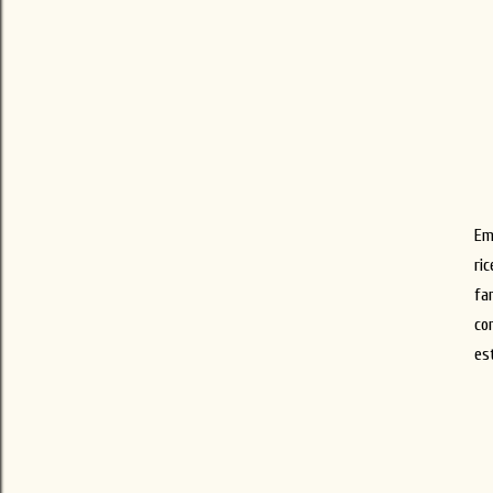
Em
ric
fam
co
es