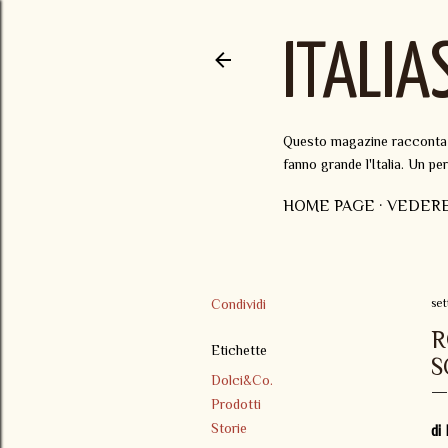
ITALIA
Questo magazine racconta il
fanno grande l'Italia. Un p
HOME PAGE
VEDER
Condividi
se
R
Etichette
S
Dolci&Co.
Prodotti
Storie
di