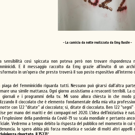
- La camicia da notte realizzata da Emy Basile -
a sensibilità così spiccata non poteva però non trovare rispondenza nel
mminicidi. E il messaggio raccolto da Emy grazie all’invito di un archi
asformato in un’opera che presto troverà il suo posto espositivo all’interno 
a piaga del femminicidio riguarda tutti. Nessuno può girarsi dall’altra par
rmare una simile mattanza. Ogni giorno assistiamo a resoconti terribili. La 
i giornali e i programmi della tv. Mi sono allora chiesta in che modo
ilizzando il cioccolato che è elemento fondamentale della mia vita profession
 notte con 122 “ditate” al cioccolato; sì, ditate di cioccolato. Ben 122 “segni
cise per mano dei mariti e dei compagni nel 2020. L’idea dell’iniziativa è na
n l’esplosione della pandemia da Covid-19 su scala mondiale e pertanto anc
ficiale. Vedremo a tempo debito la risposta del pubblico nel momento in cui 
 denuncia. Io spero abbia più forza mediatica e sociale di molti altri appelli
iviolenza riportato, il 1522)
”.