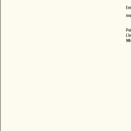
Em
mo
Po
L’
Mi