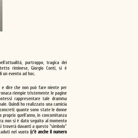
l’attualità, purtroppo, tragica dei
tetto riminese, Giorgio Conti, si è
di un evento ad hoc.
te e dire che non può fare niente per
cronaca riempie tristemente le pagine
 potessi rappresentare tale dramma
ale. Quindi ho realizzato una camicia
” concreti: quante sono state le donne
ta proprio quell’anno, in concomitanza
ora non si è dato seguito al momento
si troverà davanti a questo “simbolo”
 caduti nel vuoto
(c'è anche il numero