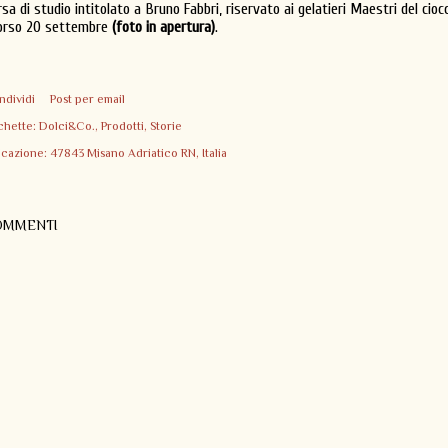
rsa di studio intitolato a Bruno Fabbri, riservato ai gelatieri Maestri del cio
orso 20 settembre
(foto in apertura)
.
ndividi
Post per email
chette:
Dolci&Co.
Prodotti
Storie
icazione:
47843 Misano Adriatico RN, Italia
OMMENTI