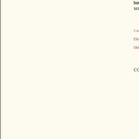
bo
sc
Co
Eti
Ub
C