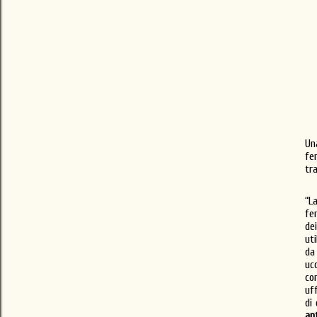
Un
fe
tr
“L
fe
de
ut
da
uc
co
uf
di
ant