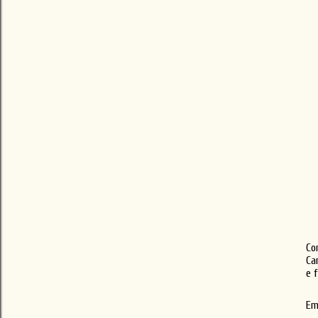
Co
Ca
e 
Em