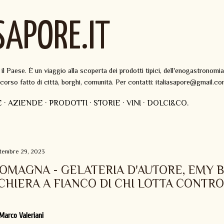
Passa ai contenuti principali
SAPORE.IT
 Paese. È un viaggio alla scoperta dei prodotti tipici, dell'enogastronomia
ercorso fatto di città, borghi, comunità. Per contatti: italiasapore@gmail.c
E
AZIENDE
PRODOTTI
STORIE
VINI
DOLCI&CO.
ttembre 29, 2023
OMAGNA - GELATERIA D'AUTORE, EMY BA
CHIERA A FIANCO DI CHI LOTTA CONTRO
 Marco Valeriani