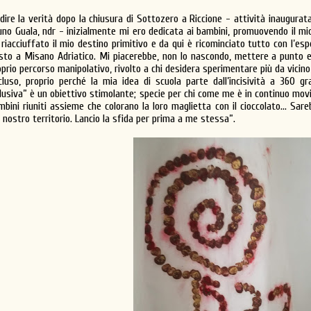
 dire la verità dopo la chiusura di Sottozero a Riccione - attività inaugura
uno Guala, ndr - inizialmente mi ero dedicata ai bambini, promuovendo il mio
 riacciuffato il mio destino primitivo e da qui è ricominciato tutto con l’espe
sto a Misano Adriatico. Mi piacerebbe, non lo nascondo, mettere a punto e
oprio percorso manipolativo, rivolto a chi desidera sperimentare più da vicino 
cluso, proprio perché la mia idea di scuola parte dall’incisività a 360 gr
clusiva” è un obiettivo stimolante; specie per chi come me è in continuo mo
mbini riuniti assieme che colorano la loro maglietta con il cioccolato… Sare
l nostro territorio. Lancio la sfida per prima a me stessa”.