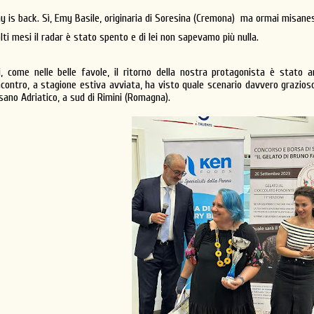
y is back. Sì, Emy Basile, originaria di Soresina (Cremona) ma ormai misanese
lti mesi il radar è stato spento e di lei non sapevamo più nulla.
i, come nelle belle favole, il ritorno della nostra protagonista è stat
incontro, a stagione estiva avviata, ha visto quale scenario davvero grazioso
sano Adriatico, a sud di Rimini (Romagna).