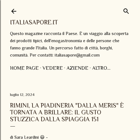
Passa ai contenuti principali
ITALIASAPORE.IT
Questo magazine racconta il Paese. È un viaggio alla scoperta
dei prodotti tipici, dell'enogastronomia e delle persone che
fanno grande l'Italia. Un percorso fatto di città, borghi,
comunità. Per contatti: italiasapore@gmail.com
HOME PAGE
VEDERE
AZIENDE
ALTRO…
luglio 12, 2024
RIMINI, LA PIADINERIA "DALLA MERIS" È
TORNATA A BRILLARE: IL GUSTO
STUZZICA DALLA SPIAGGIA 151
di Sara Leardini 😃 -